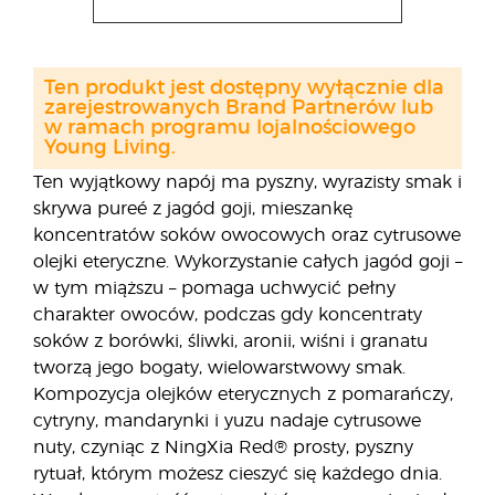
Ten produkt jest dostępny wyłącznie dla
zarejestrowanych Brand Partnerów lub
w ramach programu lojalnościowego
Young Living.
Ten wyjątkowy napój ma pyszny, wyrazisty smak i
skrywa pureé z jagód goji, mieszankę
koncentratów soków owocowych oraz cytrusowe
olejki eteryczne. Wykorzystanie całych jagód goji –
w tym miąższu – pomaga uchwycić pełny
charakter owoców, podczas gdy koncentraty
soków z borówki, śliwki, aronii, wiśni i granatu
tworzą jego bogaty, wielowarstwowy smak.
Kompozycja olejków eterycznych z pomarańczy,
cytryny, mandarynki i yuzu nadaje cytrusowe
nuty, czyniąc z NingXia Red® prosty, pyszny
rytuał, którym możesz cieszyć się każdego dnia.