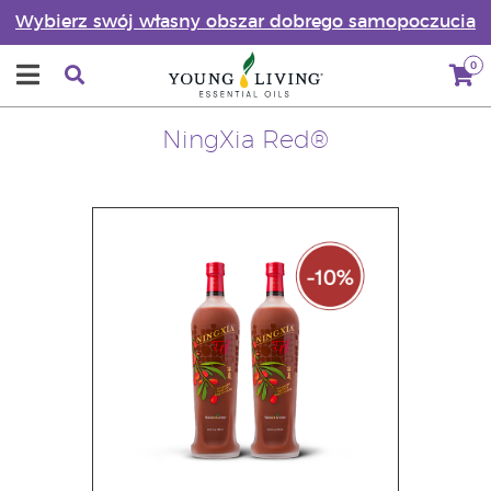
Wybierz swój własny obszar dobrego samopoczucia
0
NingXia Red®