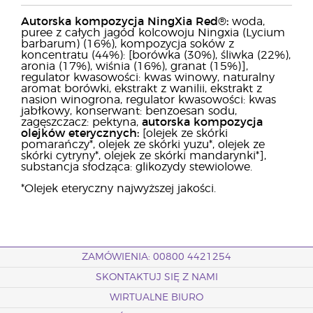
Autorska kompozycja NingXia Red®:
woda,
puree z całych jagód kolcowoju Ningxia (Lycium
barbarum) (16%), kompozycja soków z
koncentratu (44%): [borówka (30%), śliwka (22%),
aronia (17%), wiśnia (16%), granat (15%)],
regulator kwasowości: kwas winowy, naturalny
aromat borówki, ekstrakt z wanilii, ekstrakt z
nasion winogrona, regulator kwasowości: kwas
jabłkowy, konserwant: benzoesan sodu,
zagęszczacz: pektyna,
autorska kompozycja
olejków eterycznych:
[olejek ze skórki
pomarańczy*, olejek ze skórki yuzu*, olejek ze
skórki cytryny*, olejek ze skórki mandarynki*],
substancja słodząca: glikozydy stewiolowe.
*Olejek eteryczny najwyższej jakości.
ZAMÓWIENIA: 00800 4421254
SKONTAKTUJ SIĘ Z NAMI
WIRTUALNE BIURO