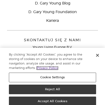
D. Gary Young Blog
D. Gary Young Foundation
Kariera
SKONTAKTUJ SIĘ Z NAMI
Young Living Europe B.V.
Peizerweg 97
By clicking “Accept All Cookies”, you agree to the
9727 AJ Groningen
storing of cookies on your device to enhance site
Holandia
navigation, analyze site usage, and assist in our
marketing efforts.
Privacy Policy
Young Living Europe Ltd - Europejska siedziba
główna:+44 (0) 20 3935 9000
Cookie Settings
Copyright © 2021 Young Living Essential Oils. Wszystkie prawa
zastrzeżone. |
Reject All
Polityka prywatności
Accept All Cookies