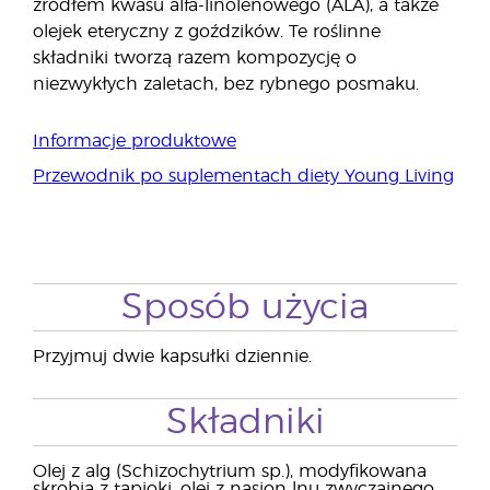
źródłem kwasu alfa-linolenowego (ALA), a także
olejek eteryczny z goździków. Te roślinne
składniki tworzą razem kompozycję o
niezwykłych zaletach, bez rybnego posmaku.
Informacje produktowe
Przewodnik po suplementach diety Young Living
Sposób użycia
Przyjmuj dwie kapsułki dziennie.
Składniki
Olej z alg (Schizochytrium sp.), modyfikowana
skrobia z tapioki, olej z nasion lnu zwyczajnego