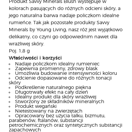
Produkt Savvy Minerals Blush występuje w
kolorach pasujących do różnych odcieni skóry, a
jego naturalna barwa nadaje policzkom idealne
rumieńce. Tak jak pozostałe produkty Savvy
Minerals by Young Living, nasz róż jest wyjątkowo
delikatny, co czyni go odpowiednim nawet dla
wrażliwej skóry.
Poj. 1,8 g
Właściwości i korzyści
Nadaje policzkom idealny rumieniec
Zapewnia promienny, zdrowy blask
Umożliwia budowanie intensywności koloru
Odcienie dopasowane do różnych tonacji
skóry
Podkreślenie naturalnego piękna
Długotrwały efekt na cały dzień
Idealny produkt dla skóry wrażliwej
Stworzony ze składników mineralnych
Produkt wegański
Nietestowany na zwierzętach
Opracowany bez użycia talku, bizmutu,
parabenów, ftalanów, substancji
petrochemicznych oraz syntetycznych substancji
zapachowych