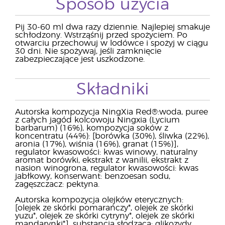
Sposób użycia
Pij 30-60 ml dwa razy dziennie. Najlepiej smakuje
schłodzony. Wstrząśnij przed spożyciem. Po
otwarciu przechowuj w lodówce i spożyj w ciągu
30 dni. Nie spożywaj, jeśli zamknięcie
zabezpieczające jest uszkodzone.
Składniki
Autorska kompozycja NingXia Red®:woda, puree
z całych jagód kolcowoju Ningxia (Lycium
barbarum) (16%), kompozycja soków z
koncentratu (44%): [borówka (30%), śliwka (22%),
aronia (17%), wiśnia (16%), granat (15%)],
regulator kwasowości: kwas winowy, naturalny
aromat borówki, ekstrakt z wanilii, ekstrakt z
nasion winogrona, regulator kwasowości: kwas
jabłkowy, konserwant: benzoesan sodu,
zagęszczacz: pektyna.
Autorska kompozycja olejków eterycznych:
[olejek ze skórki pomarańczy*, olejek ze skórki
yuzu*, olejek ze skórki cytryny*, olejek ze skórki
mandarynki*], substancja słodząca: glikozydy