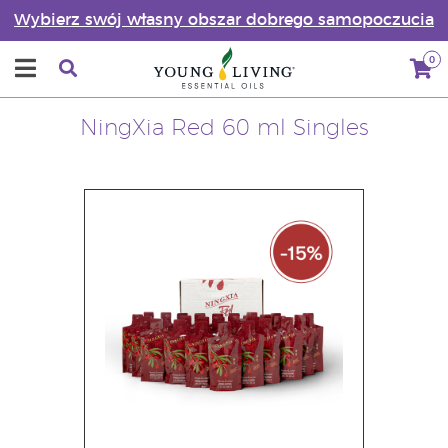
Wybierz swój własny obszar dobrego samopoczucia
0
NingXia Red 60 ml Singles