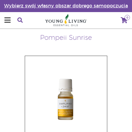
Wybierz swój własny obszar dobrego samopoczucia
0
Pompeii Sunrise