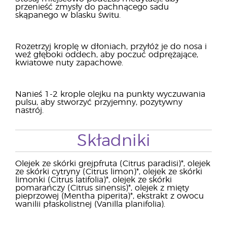
przenieść zmysły do pachnącego sadu
skąpanego w blasku świtu.
Rozetrzyj kroplę w dłoniach, przyłóż je do nosa i
weź głęboki oddech, aby poczuć odprężające,
kwiatowe nuty zapachowe.
Nanieś 1-2 krople olejku na punkty wyczuwania
pulsu, aby stworzyć przyjemny, pozytywny
nastrój.
Składniki
Olejek ze skórki grejpfruta (Citrus paradisi)*, olejek
ze skórki cytryny (Citrus limon)*, olejek ze skórki
limonki (Citrus latifolia)*, olejek ze skórki
pomarańczy (Citrus sinensis)*, olejek z mięty
pieprzowej (Mentha piperita)*, ekstrakt z owocu
wanilii płaskolistnej (Vanilla planifolia).