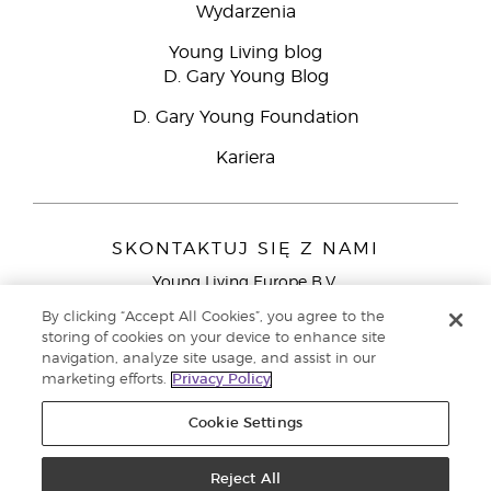
Wydarzenia
Young Living blog
D. Gary Young Blog
D. Gary Young Foundation
Kariera
SKONTAKTUJ SIĘ Z NAMI
Young Living Europe B.V.
Peizerweg 97
By clicking “Accept All Cookies”, you agree to the
9727 AJ Groningen
storing of cookies on your device to enhance site
Holandia
navigation, analyze site usage, and assist in our
marketing efforts.
Privacy Policy
Young Living Europe Ltd - Europejska siedziba
główna:+44 (0) 20 3935 9000
Cookie Settings
Copyright © 2021 Young Living Essential Oils. Wszystkie prawa
zastrzeżone. |
Reject All
Polityka prywatności