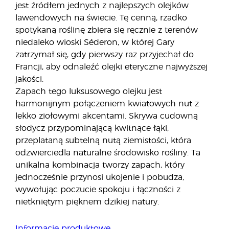
jest źródłem jednych z najlepszych olejków
lawendowych na świecie. Tę cenną, rzadko
spotykaną roślinę zbiera się ręcznie z terenów
niedaleko wioski Séderon, w której Gary
zatrzymał się, gdy pierwszy raz przyjechał do
Francji, aby odnaleźć olejki eteryczne najwyższej
jakości.
Zapach tego luksusowego olejku jest
harmonijnym połączeniem kwiatowych nut z
lekko ziołowymi akcentami. Skrywa cudowną
słodycz przypominającą kwitnące łąki,
przeplataną subtelną nutą ziemistości, która
odzwierciedla naturalne środowisko rośliny. Ta
unikalna kombinacja tworzy zapach, który
jednocześnie przynosi ukojenie i pobudza,
wywołując poczucie spokoju i łączności z
nietkniętym pięknem dzikiej natury.
Informacje produktowe