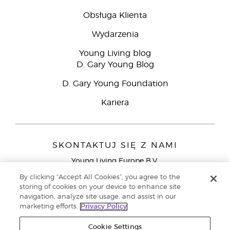
Obsługa Klienta
Wydarzenia
Young Living blog
D. Gary Young Blog
D. Gary Young Foundation
Kariera
SKONTAKTUJ SIĘ Z NAMI
Young Living Europe B.V.
Peizerweg 97
By clicking “Accept All Cookies”, you agree to the
9727 AJ Groningen
storing of cookies on your device to enhance site
Holandia
navigation, analyze site usage, and assist in our
marketing efforts.
Privacy Policy
Young Living Europe Ltd - Europejska siedziba
główna:+44 (0) 20 3935 9000
Cookie Settings