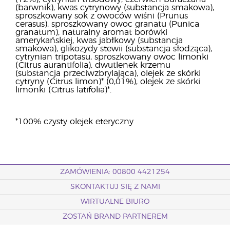
(barwnik), kwas cytrynowy (substancja smakowa),
sproszkowany sok z owoców wiśni (Prunus
cerasus), sproszkowany owoc granatu (Punica
granatum), naturalny aromat borówki
amerykańskiej, kwas jabłkowy (substancja
smakowa), glikozydy stewii (substancja słodząca),
cytrynian tripotasu, sproszkowany owoc limonki
(Citrus aurantifolia), dwutlenek krzemu
(substancja przeciwzbrylająca), olejek ze skórki
cytryny (Citrus limon)* (0,01%), olejek ze skórki
limonki (Citrus latifolia)*.
*100% czysty olejek eteryczny
ZAMÓWIENIA: 00800 4421254
SKONTAKTUJ SIĘ Z NAMI
WIRTUALNE BIURO
ZOSTAŃ BRAND PARTNEREM