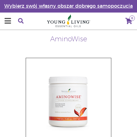
Wybierz swój własny obszar dobrego samopoczucia
0
AminoWise