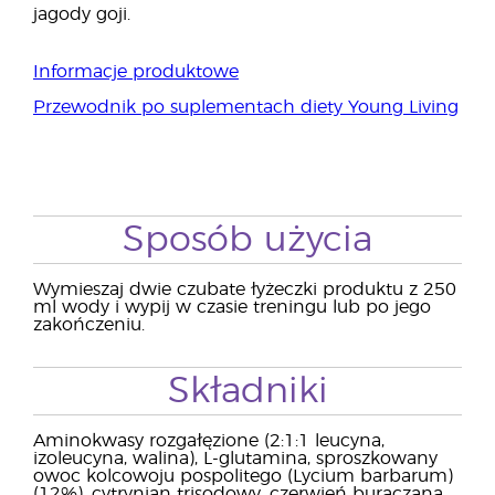
jagody goji.
Informacje produktowe
Przewodnik po suplementach diety Young Living
Sposób użycia
Wymieszaj dwie czubate łyżeczki produktu z 250
ml wody i wypij w czasie treningu lub po jego
zakończeniu.
Składniki
Aminokwasy rozgałęzione (2:1:1 leucyna,
izoleucyna, walina), L-glutamina, sproszkowany
owoc kolcowoju pospolitego (Lycium barbarum)
(12%), cytrynian trisodowy, czerwień buraczana