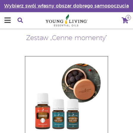
Wybierz swój własny obszar dobrego samopoczucia
0
Zestaw „Cenne momenty”