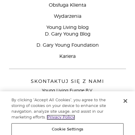
Obsługa Klienta
Wydarzenia
Young Living blog
D. Gary Young Blog
D. Gary Young Foundation
Kariera
SKONTAKTUJ SIĘ Z NAMI
Young Living Europe B.V.
Peizerweg 97
By clicking “Accept All Cookies”, you agree to the
9727 AJ Groningen
storing of cookies on your device to enhance site
Holandia
navigation, analyze site usage, and assist in our
marketing efforts.
Privacy Policy
Young Living Europe Ltd - Europejska siedziba
główna:+44 (0) 20 3935 9000
Cookie Settings