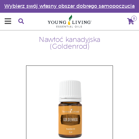
Wybierz swój własny obszar dobrego samopoczucia
0
Nawłoć kanadyjska
(Goldenrod)