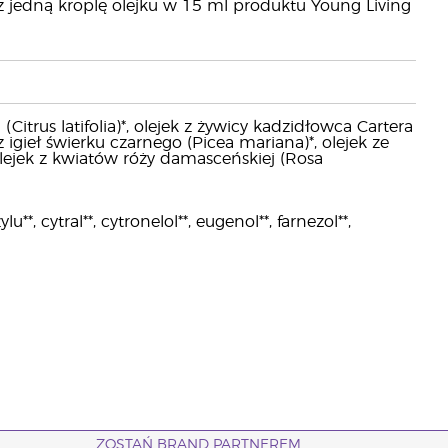
z jedną kroplę olejku w 15 ml produktu Young Living
Citrus latifolia)*, olejek z żywicy kadzidłowca Cartera
k z igieł świerku czarnego (Picea mariana)*, olejek ze
 olejek z kwiatów róży damasceńskiej (Rosa
, cytral**, cytronelol**, eugenol**, farnezol**,
ZOSTAŃ BRAND PARTNEREM