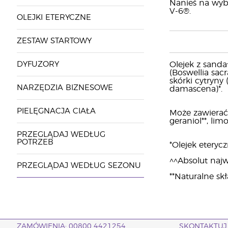
Nanieś na wybr
V-6®.
OLEJKI ETERYCZNE
ZESTAW STARTOWY
DYFUZORY
Olejek z sandał
(Boswellia sacr
skórki cytryny
NARZĘDZIA BIZNESOWE
damascena)*.
PIELĘGNACJA CIAŁA
Może zawierać: 
geraniol**, limon
PRZEGLĄDAJ WEDŁUG
POTRZEB
*Olejek eterycz
^^Absolut najwy
PRZEGLĄDAJ WEDŁUG SEZONU
**Naturalne sk
ZAMÓWIENIA: 00800 4421254
SKONTAKTUJ 