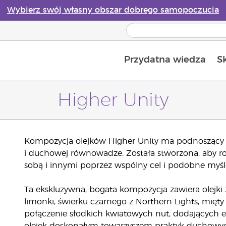
Wybierz swój własny obszar dobrego samopoczucia
Przydatna wiedza
S
Przewodnik po dyfuzorach olejków eterycznych online
Ostatn
Higher Unity
Kompozycja olejków Higher Unity ma podnoszący n
i duchowej równowadze. Została stworzona, aby ro
sobą i innymi poprzez wspólny cel i podobne myśl
Ta ekskluzywna, bogata kompozycja zawiera olejki 
limonki, świerku czarnego z Northern Lights, mięty 
połączenie słodkich kwiatowych nut, dodających e