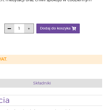
h, medytacji oraz chwil spokoju w codziennym
Dodaj do koszyka
VAT.
Składniki
cia