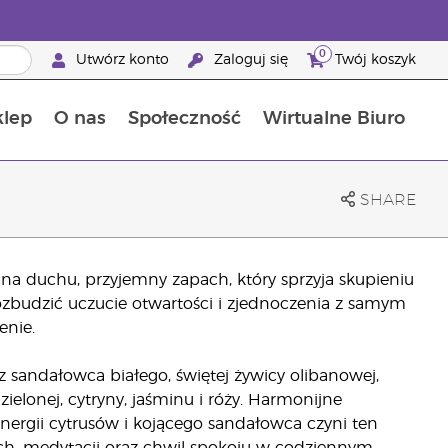
0
Utwórz konto
Zaloguj się
Twój koszyk
klep
O nas
Społeczność
Wirtualne Biuro
ia szansa: 50% zniżki na produkty do pielęgnacji skóry
Dowiedz się więcej o składnikach pokarmowych
Przewodnik po suplementach diety Young Living
Jak używać olejków eterycznych
Korzyści z bycia Brand Partnerem Young Living
SHARE
a duchu, przyjemny zapach, który sprzyja skupieniu
zbudzić uczucie otwartości i zjednoczenia z samym
enie.
z sandałowca białego, świętej żywicy olibanowej,
zielonej, cytryny, jaśminu i róży. Harmonijne
nergii cytrusów i kojącego sandałowca czyni ten