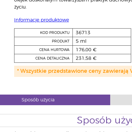
olejek doskonałym towarzyszem praktyk duchowyc
życiu.
Informacje produktowe
36713
KOD PRODUKTU
5 ml
PRODUKT
176,00 €
CENA HURTOWA
231,58 €
CENA DETALICZNA
* Wszystkie przedstawione ceny zawierają 
Sposób użycia
Sposób uży