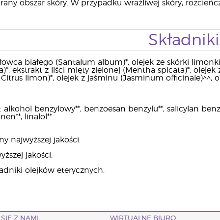
any obszar skóry. W przypadku wrażliwej skóry, rozcieńc
Składniki
owca białego (Santalum album)*, olejek ze skórki limonki (
a)*, ekstrakt z liści mięty zielonej (Mentha spicata)*, oleje
 (Citrus limon)*, olejek z jaśminu (Jasminum officinale)^^,
alkohol benzylowy**, benzoesan benzylu**, salicylan benzylu**
en**, linalol**.
ny najwyższej jakości.
ższej jakości.
ładniki olejków eterycznych.
SIĘ Z NAMI
WIRTUALNE BIURO