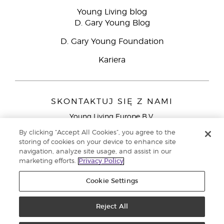
Young Living blog
D. Gary Young Blog
D. Gary Young Foundation
Kariera
SKONTAKTUJ SIĘ Z NAMI
Young Living Europe B.V.
Peizerweg 97
By clicking “Accept All Cookies”, you agree to the
9727 AJ Groningen
storing of cookies on your device to enhance site
Holandia
navigation, analyze site usage, and assist in our
marketing efforts.
Privacy Policy
Young Living Europe Ltd - Europejska siedziba
główna:+44 (0) 20 3935 9000
Cookie Settings
Copyright © 2021 Young Living Essential Oils. Wszystkie prawa
zastrzeżone. |
Reject All
Polityka prywatności