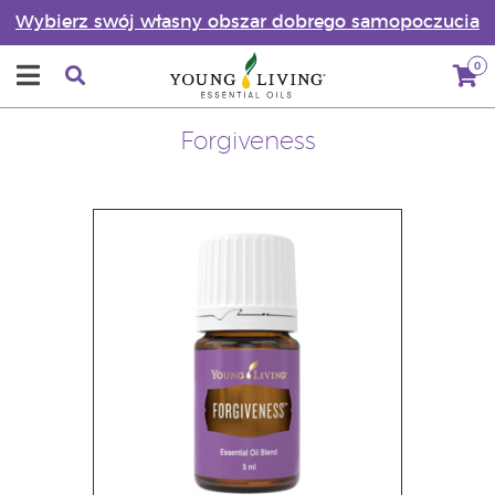
Wybierz swój własny obszar dobrego samopoczucia
0
Forgiveness