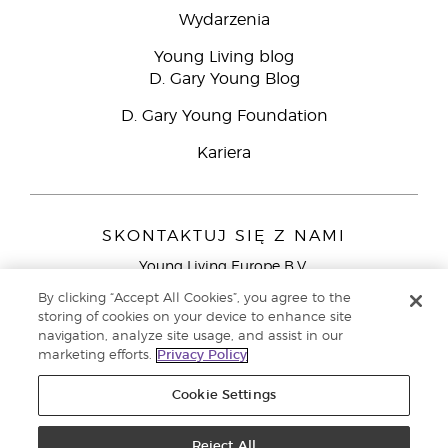
Wydarzenia
Young Living blog
D. Gary Young Blog
D. Gary Young Foundation
Kariera
SKONTAKTUJ SIĘ Z NAMI
Young Living Europe B.V.
Peizerweg 97
By clicking “Accept All Cookies”, you agree to the
9727 AJ Groningen
storing of cookies on your device to enhance site
Holandia
navigation, analyze site usage, and assist in our
marketing efforts.
Privacy Policy
Young Living Europe Ltd - Europejska siedziba
główna:+44 (0) 20 3935 9000
Cookie Settings
Copyright © 2021 Young Living Essential Oils. Wszystkie prawa
zastrzeżone. |
Reject All
Polityka prywatności