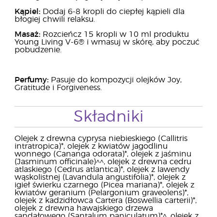
Kąpiel:
Dodaj 6-8 kropli do ciepłej kąpieli dla
błogiej chwili relaksu.
Masaż:
Rozcieńcz 15 kropli w 10 ml produktu
Young Living V-6® i wmasuj w skórę, aby poczuć
pobudzenie.
Perfumy:
Pasuje do kompozycji olejków Joy,
Gratitude i Forgiveness.
Składniki
Olejek z drewna cyprysa niebieskiego (Callitris
intratropica)*, olejek z kwiatów jagodlinu
wonnego (Cananga odorata)*, olejek z jaśminu
(Jasminum officinale)^^, olejek z drewna cedru
atlaskiego (Cedrus atlantica)*, olejek z lawendy
wąskolistnej (Lavandula angustifolia)*, olejek z
igieł świerku czarnego (Picea mariana)*, olejek z
kwiatów geranium (Pelargonium graveolens)*,
olejek z kadzidłowca Cartera (Boswellia carterii)*,
olejek z drewna hawajskiego drzewa
sandałowego (Santalum paniculatum)*^, olejek z