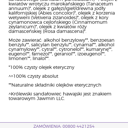
kwiatów wrotyczu marokańskiego (Tanacetum
annuum)*, olejek z gałęzi/igieł/drewna jodły
kalifornijskiej (Abies concolor)*, olejek z korzenia
wetywerii (Vetiveria zizanoides)*, olejek z kory
cynamonowca cejlońskiego (Cinnamomum
zeylanicum)*, olejek z kwiatów róży
damasceńskiej (Rosa damascena)*.
Może zawierać: alkohol benzylowy**, benzoesan
benzylu**, salicylan benzylu**, cynamal**, alkohol
cynamylowy**, cytral**, cytronelol**, kumarynę**,
eugenol**, farnezol**, geraniol**, izoeugenol**,
limonen**, linalol**.
*100% czysty olejek eteryczny
^^100% czysty absolut
**Naturalne składniki olejków eterycznych
^Królewski sandałowiec hawajski jest znakiem
towarowym Jawmin LLC.
ZAMÓWIENIA: 00800 4421254