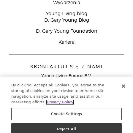
Wydarzenia
Young Living blog
D. Gary Young Blog
D. Gary Young Foundation
Kariera
SKONTAKTUJ SIĘ Z NAMI
Young Living Europe B.V.
Peizerweg 97
By clicking “Accept All Cookies”, you agree to the
9727 AJ Groningen
storing of cookies on your device to enhance site
Holandia
navigation, analyze site usage, and assist in our
marketing efforts.
Privacy Policy
Young Living Europe Ltd - Europejska siedziba
główna:+44 (0) 20 3935 9000
Cookie Settings
Copyright © 2021 Young Living Essential Oils. Wszystkie prawa
zastrzeżone. |
Reject All
Polityka prywatności