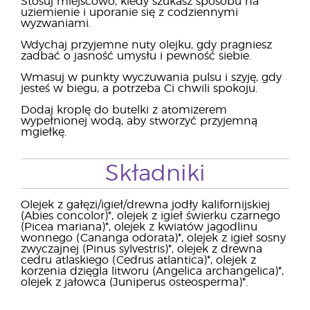
Stosuj miejscowo, kiedy szukasz sposobu na
uziemienie i uporanie się z codziennymi
wyzwaniami.
Wdychaj przyjemne nuty olejku, gdy pragniesz
zadbać o jasność umysłu i pewność siebie.
Wmasuj w punkty wyczuwania pulsu i szyję, gdy
jesteś w biegu, a potrzeba Ci chwili spokoju.
Dodaj kroplę do butelki z atomizerem
wypełnionej wodą, aby stworzyć przyjemną
mgiełkę.
Składniki
Olejek z gałęzi/igieł/drewna jodły kalifornijskiej
(Abies concolor)*, olejek z igieł świerku czarnego
(Picea mariana)*, olejek z kwiatów jagodlinu
wonnego (Cananga odorata)*, olejek z igieł sosny
zwyczajnej (Pinus sylvestris)*, olejek z drewna
cedru atlaskiego (Cedrus atlantica)*, olejek z
korzenia dzięgla litworu (Angelica archangelica)*,
olejek z jałowca (Juniperus osteosperma)*.