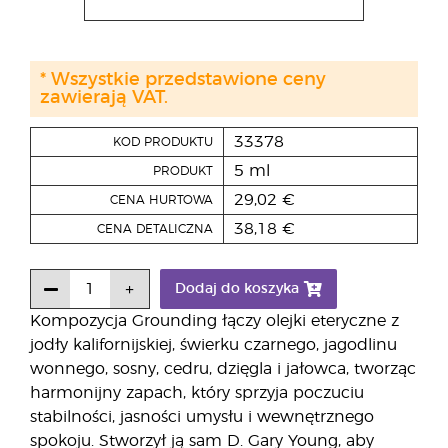
* Wszystkie przedstawione ceny
zawierają VAT.
33378
KOD PRODUKTU
5 ml
PRODUKT
29,02 €
CENA HURTOWA
38,18 €
CENA DETALICZNA
Dodaj do koszyka
Kompozycja Grounding łączy olejki eteryczne z
jodły kalifornijskiej, świerku czarnego, jagodlinu
wonnego, sosny, cedru, dzięgla i jałowca, tworząc
harmonijny zapach, który sprzyja poczuciu
stabilności, jasności umysłu i wewnętrznego
spokoju. Stworzył ją sam D. Gary Young, aby