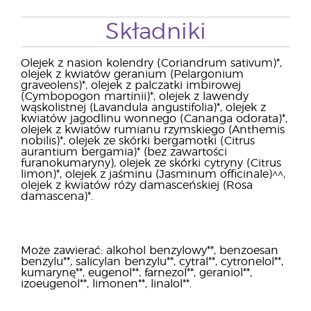
Składniki
Olejek z nasion kolendry (Coriandrum sativum)*,
olejek z kwiatów geranium (Pelargonium
graveolens)*, olejek z palczatki imbirowej
(Cymbopogon martinii)*, olejek z lawendy
wąskolistnej (Lavandula angustifolia)*, olejek z
kwiatów jagodlinu wonnego (Cananga odorata)*,
olejek z kwiatów rumianu rzymskiego (Anthemis
nobilis)*, olejek ze skórki bergamotki (Citrus
aurantium bergamia)* (bez zawartości
furanokumaryny), olejek ze skórki cytryny (Citrus
limon)*, olejek z jaśminu (Jasminum officinale)^^,
olejek z kwiatów róży damasceńskiej (Rosa
damascena)*.
Może zawierać: alkohol benzylowy**, benzoesan
benzylu**, salicylan benzylu**, cytral**, cytronelol**,
kumarynę**, eugenol**, farnezol**, geraniol**,
izoeugenol**, limonen**, linalol**.