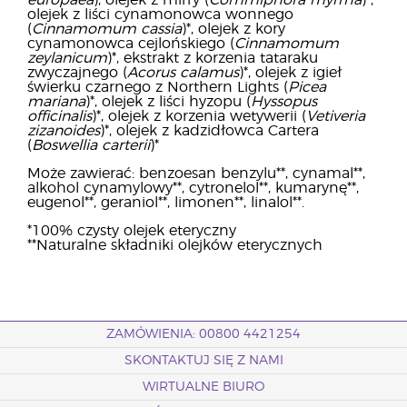
europaea
), olejek z mirry (
Commiphora myrrha
)*,
olejek z liści cynamonowca wonnego
(
Cinnamomum cassia
)*, olejek z kory
cynamonowca cejlońskiego (
Cinnamomum
zeylanicum
)*, ekstrakt z korzenia tataraku
zwyczajnego (
Acorus calamus
)*, olejek z igieł
świerku czarnego z Northern Lights (
Picea
mariana
)*, olejek z liści hyzopu (
Hyssopus
officinalis
)*, olejek z korzenia wetywerii (
Vetiveria
zizanoides
)*, olejek z kadzidłowca Cartera
(
Boswellia carterii
)*
Może zawierać: benzoesan benzylu**, cynamal**,
alkohol cynamylowy**, cytronelol**, kumarynę**,
eugenol**, geraniol**, limonen**, linalol**.
*100% czysty olejek eteryczny
**Naturalne składniki olejków eterycznych
ZAMÓWIENIA: 00800 4421254
SKONTAKTUJ SIĘ Z NAMI
WIRTUALNE BIURO