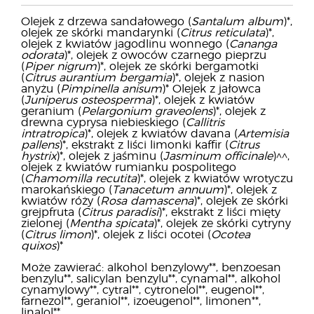
Olejek z drzewa sandałowego (
Santalum album
)*,
olejek ze skórki mandarynki (
Citrus reticulata
)*,
olejek z kwiatów jagodlinu wonnego (
Cananga
odorata
)*, olejek z owoców czarnego pieprzu
(
Piper nigrum
)*, olejek ze skórki bergamotki
(
Citrus aurantium bergamia
)*, olejek z nasion
anyżu (
Pimpinella anisum
)* Olejek z jałowca
(
Juniperus osteosperma
)*, olejek z kwiatów
geranium (
Pelargonium graveolens
)*, olejek z
drewna cyprysa niebieskiego (
Callitris
intratropica
)*, olejek z kwiatów davana (
Artemisia
pallens
)*, ekstrakt z liści limonki kaffir (
Citrus
hystrix
)*, olejek z jaśminu (
Jasminum officinale
)^^,
olejek z kwiatów rumianku pospolitego
(
Chamomilla recutita
)*, olejek z kwiatów wrotyczu
marokańskiego (
Tanacetum annuum
)*, olejek z
kwiatów róży (
Rosa damascena
)*, olejek ze skórki
grejpfruta (
Citrus paradisi
)*, ekstrakt z liści mięty
zielonej (
Mentha spicata
)*, olejek ze skórki cytryny
(
Citrus limon
)*, olejek z liści ocotei (
Ocotea
quixos
)*
Może zawierać: alkohol benzylowy**, benzoesan
benzylu**, salicylan benzylu**, cynamal**, alkohol
cynamylowy**, cytral**, cytronelol**, eugenol**,
farnezol**, geraniol**, izoeugenol**, limonen**,
linalol**.