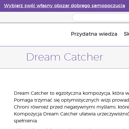
Wybierz swój własny obszar dobrego samopoczucia
Przydatna wiedza
S
Przewodnik po dyfuzorach olejków eterycznych online
Ostatn
Dream Catcher
Dream Catcher to egzotyczna kompozycja, która wp
Pomaga trzymać się optymistycznych wizji prowa
Chroni również przed negatywnymi myślami, które 
Kompozycja Dream Catcher ułatwia urzeczywistnić
spełnienia.