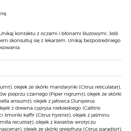
nę.
nikaj kontaktu z oczami i błonami śluzowymi. Jeśli
yciem skonsultuj się z lekarzem. Unikaj bezpośredniego
osowania.
i
), olejek ze skórki mandarynki (Citrus reticulata†),
w pieprzu czarnego (Piper nigrum†), olejek ze skórki
lla anisum†), olejek z jałowca (Juniperus
jek z drewna cyprysa niebieskiego (Callitris
i limonki kaffir (Citrus hystrix†), olejek z jaśminu
illa recutita†), olejek z kwiatów wrotyczu
na†), olejek ze skórki grejpfruta (Citrus paradisi†),