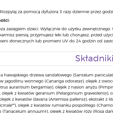
Rozpylaj za pomocą dyfuzora 3 razy dziennie przez godzi
ości:
a zasięgiem dzieci. Wyłącznie do użytku zewnętrznego. U
 karmisz piersią, przyjmujesz leki lub chorujesz, przed uż
mieni słonecznych lub promieni UV do 24 godzin od zast
Składnik
a hawajskiego drzewa sandałowego (Santalum paniculatum†
ów jagodlinu wonnego (Cananga odorata†), olejek z owocó
trus aurantium bergamia†), olejek z nasion anyżu (Pimpine
 olejek z kwiatów geranium (Pelargonium graveolens†), ole
 olejek z kwiatów davana (Artemisia pallens†), ekstrakt z liśc
cinale**), olejek z kwiatów rumianku pospolitego (Chamom
(Tanacetum annuum†), olejek z kwiatów róży (Rosa damasce