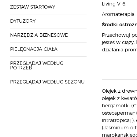
Living V-6.
ZESTAW STARTOWY
Aromaterapia: 
DYFUZORY
Środki ostrożn
Przechowuj poz
NARZĘDZIA BIZNESOWE
jesteś w ciąży,
PIELĘGNACJA CIAŁA
działania pro
PRZEGLĄDAJ WEDŁUG
POTRZEB
PRZEGLĄDAJ WEDŁUG SEZONU
Olejek z drewn
olejek z kwiat
bergamotki (Ci
osteosperma†),
intratropica†),
(Jasminum offi
marokańskiego 