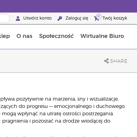
0
Utwórz konto
Zaloguj się
Twój koszyk
klep
O nas
Społeczność
Wirtualne Biuro
ia szansa: 50% zniżki na produkty do pielęgnacji skóry
Dowiedz się więcej o składnikach pokarmowych
Przewodnik po suplementach diety Young Living
Jak używać olejków eterycznych
Korzyści z bycia Brand Partnerem Young Living
SHARE
ływa pozytywnie na marzenia, sny i wizualizacje.
dzących do progresu — emocjonalnego i duchowego.
mogą wpłynąć na utratę ostrości postrzegania.
 pragnienia i pozostać na drodze wiodącej do