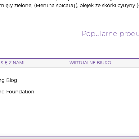
i mięty zielonej (Mentha spicata†), olejek ze skórki cytryny (
Popularne prod
SIĘ Z NAMI
WIRTUALNE BIURO
ng Blog
ng Foundation