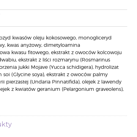
i
ukozyd kwasów oleju kokosowego, monogliceryd
owy, kwas anyżowy, dimetyloamina
owa kwasu fitowego, ekstrakt z owoców kolcowoju
dwabiu, ekstrakt z liści rozmarynu (Rosmarinus
korzenia jukki Mojave (Yucca schidigera), hydrolizat
sion soi (Glycine soya), ekstrakt z owoców palmy
arii pierzastej (Undaria Pinnatifida), olejek z lawendy
, olejek z kwiatów geranium (Pelargonium graveolens),
ukty