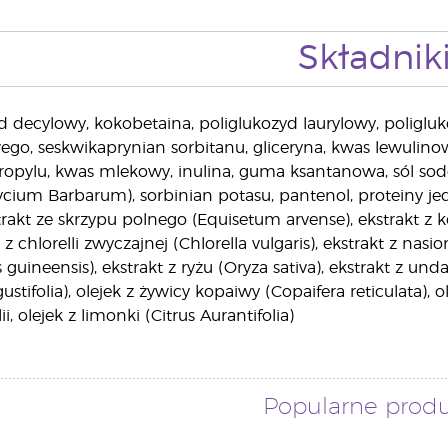
Składnik
d decylowy, kokobetaina, poliglukozyd laurylowy, poligl
go, seskwikaprynian sorbitanu, gliceryna, kwas lewulin
pylu, kwas mlekowy, inulina, guma ksantanowa, sól sod
ycium Barbarum), sorbinian potasu, pantenol, proteiny je
kstrakt ze skrzypu polnego (Equisetum arvense), ekstrakt z 
t z chlorelli zwyczajnej (Chlorella vulgaris), ekstrakt z na
s guineensis), ekstrakt z ryżu (Oryza sativa), ekstrakt z und
ustifolia), olejek z żywicy kopaiwy (Copaifera reticulata)
i, olejek z limonki (Citrus Aurantifolia)
Popularne prod