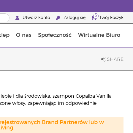
0
Utwórz konto
Zaloguj się
Twój koszyk
klep
O nas
Społeczność
Wirtualne Biuro
ia szansa: 50% zniżki na produkty do pielęgnacji skóry
Dowiedz się więcej o składnikach pokarmowych
Przewodnik po suplementach diety Young Living
Jak używać olejków eterycznych
Korzyści z bycia Brand Partnerem Young Living
SHARE
iebie i dla środowiska, szampon Copaiba Vanilla
czone włosy, zapewniając im odpowiednie
arejestrowanych Brand Partnerów lub w
ving.