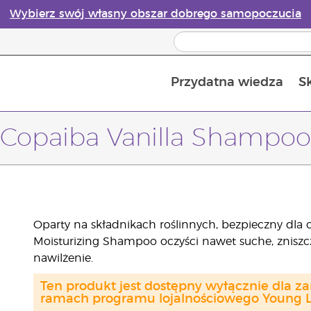
Wybierz swój własny obszar dobrego samopoczucia
Przydatna wiedza
S
Przewodnik po dyfuzorach olejków eterycznych online
Ostatn
Copaiba Vanilla Shampoo
Oparty na składnikach roślinnych, bezpieczny dla c
Moisturizing Shampoo oczyści nawet suche, znisz
nawilżenie.
Ten produkt jest dostępny wyłącznie dla z
ramach programu lojalnościowego Young Li