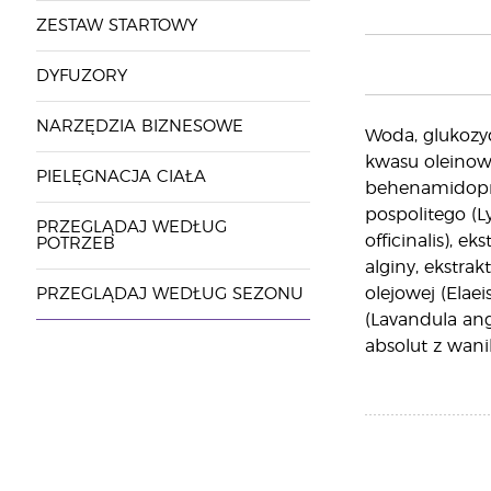
ZESTAW STARTOWY
DYFUZORY
NARZĘDZIA BIZNESOWE
Woda, glukozy
kwasu oleinowe
PIELĘGNACJA CIAŁA
behenamidopro
pospolitego (L
PRZEGLĄDAJ WEDŁUG
officinalis), e
POTRZEB
alginy, ekstrak
olejowej (Elaei
PRZEGLĄDAJ WEDŁUG SEZONU
(Lavandula ang
absolut z wanili