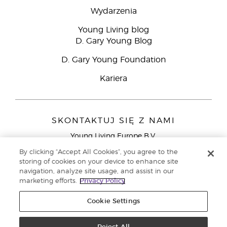
Wydarzenia
Young Living blog
D. Gary Young Blog
D. Gary Young Foundation
Kariera
SKONTAKTUJ SIĘ Z NAMI
Young Living Europe B.V.
Peizerweg 97
By clicking “Accept All Cookies”, you agree to the
9727 AJ Groningen
storing of cookies on your device to enhance site
Holandia
navigation, analyze site usage, and assist in our
marketing efforts.
Privacy Policy
Young Living Europe Ltd - Europejska siedziba
główna:+44 (0) 20 3935 9000
Cookie Settings
Copyright © 2021 Young Living Essential Oils. Wszystkie prawa