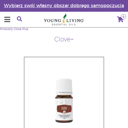
Wybierz swój własny obszar dobrego samopoczucia
0
Produkty
Clove Plus
Clove+