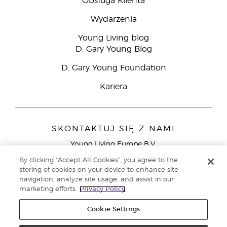
Obsługa Klienta
Wydarzenia
Young Living blog
D. Gary Young Blog
D. Gary Young Foundation
Kariera
SKONTAKTUJ SIĘ Z NAMI
Young Living Europe B.V.
Peizerweg 97
By clicking “Accept All Cookies”, you agree to the
9727 AJ Groningen
storing of cookies on your device to enhance site
Holandia
navigation, analyze site usage, and assist in our
marketing efforts.
Privacy Policy
Young Living Europe Ltd - Europejska siedziba
główna:+44 (0) 20 3935 9000
Cookie Settings