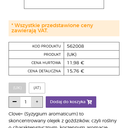
* Wszystkie przedstawione ceny
zawierają VAT.
562008
KOD PRODUKTU
(UK)
PRODUKT
11,98 €
CENA HURTOWA
15,76 €
CENA DETALICZNA
(UK)
(AT)
Dodaj do koszyka
Clove+ (Syzygium aromaticum) to
skoncentrowany olejek z goździków, czyli rośliny
o charakterystycznym, korzennym aromacie,