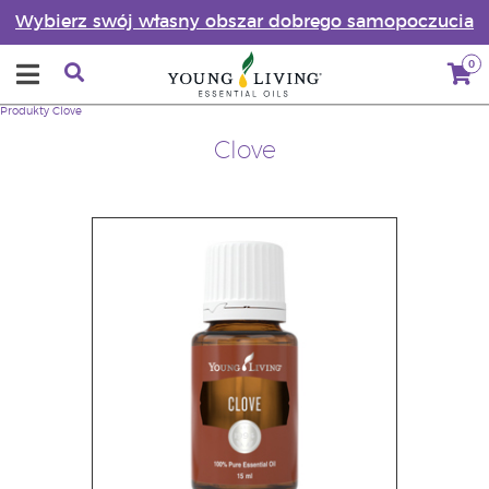
Wybierz swój własny obszar dobrego samopoczucia
0
Produkty
Clove
Clove