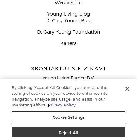
Wydarzenia
Young Living blog
D. Gary Young Blog
D. Gary Young Foundation
Kariera
SKONTAKTUJ SIĘ Z NAMI
Young Living Europe B.V.
Peizerweg 97
By clicking “Accept All Cookies”, you agree to the
9727 AJ Groningen
storing of cookies on your device to enhance site
Holandia
navigation, analyze site usage, and assist in our
marketing efforts.
Privacy Policy
Young Living Europe Ltd - Europejska siedziba
główna:+44 (0) 20 3935 9000
Cookie Settings
Copyright © 2021 Young Living Essential Oils. Wszystkie prawa
zastrzeżone. |
Reject All
Polityka prywatności