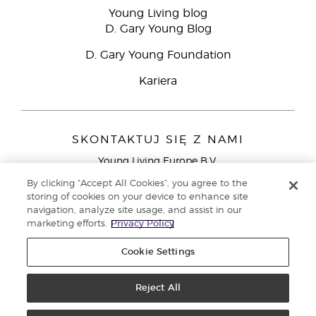
Young Living blog
D. Gary Young Blog
D. Gary Young Foundation
Kariera
SKONTAKTUJ SIĘ Z NAMI
Young Living Europe B.V.
Peizerweg 97
By clicking “Accept All Cookies”, you agree to the
9727 AJ Groningen
storing of cookies on your device to enhance site
Holandia
navigation, analyze site usage, and assist in our
marketing efforts.
Privacy Policy
Young Living Europe Ltd - Europejska siedziba
główna:+44 (0) 20 3935 9000
Cookie Settings
Copyright © 2021 Young Living Essential Oils. Wszystkie prawa
zastrzeżone. |
Reject All
Polityka prywatności