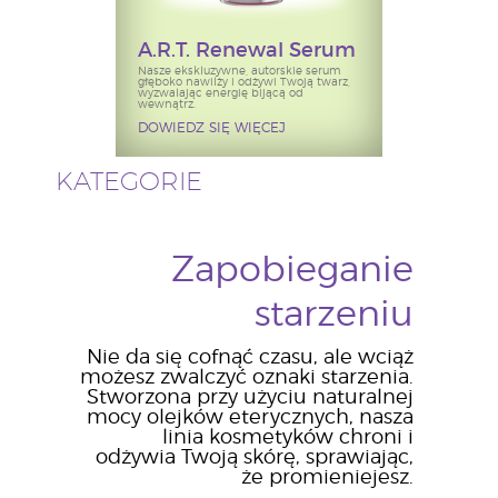
A.R.T. Renewal Serum
Nasze ekskluzywne, autorskie serum
głęboko nawilży i odżywi Twoją twarz,
wyzwalając energię bijącą od
wewnątrz.
DOWIEDZ SIĘ WIĘCEJ
KATEGORIE
Zapobieganie
starzeniu
Nie da się cofnąć czasu, ale wciąż
możesz zwalczyć oznaki starzenia.
Stworzona przy użyciu naturalnej
mocy olejków eterycznych, nasza
linia kosmetyków chroni i
odżywia Twoją skórę, sprawiając,
że promieniejesz.