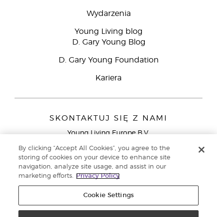
Wydarzenia
Young Living blog
D. Gary Young Blog
D. Gary Young Foundation
Kariera
SKONTAKTUJ SIĘ Z NAMI
Young Living Europe B.V.
Peizerweg 97
By clicking “Accept All Cookies”, you agree to the
9727 AJ Groningen
storing of cookies on your device to enhance site
Holandia
navigation, analyze site usage, and assist in our
marketing efforts.
Privacy Policy
Young Living Europe Ltd - Europejska siedziba
główna:+44 (0) 20 3935 9000
Cookie Settings
Copyright © 2021 Young Living Essential Oils. Wszystkie prawa