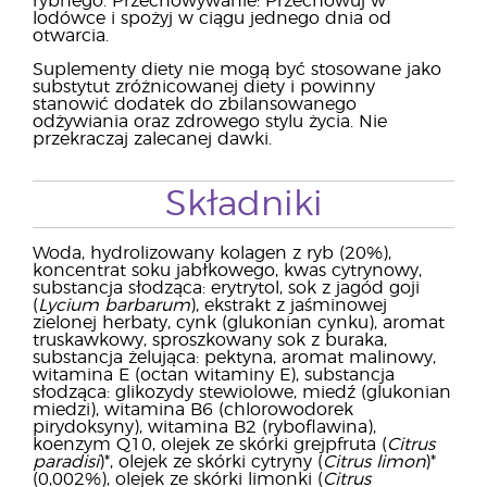
rybnego. Przechowywanie: Przechowuj w
lodówce i spożyj w ciągu jednego dnia od
otwarcia.
Suplementy diety nie mogą być stosowane jako
substytut zróżnicowanej diety i powinny
stanowić dodatek do zbilansowanego
odżywiania oraz zdrowego stylu życia. Nie
przekraczaj zalecanej dawki.
Składniki
Woda, hydrolizowany kolagen z ryb (20%),
koncentrat soku jabłkowego, kwas cytrynowy,
substancja słodząca: erytrytol, sok z jagód goji
(
Lycium barbarum
), ekstrakt z jaśminowej
zielonej herbaty, cynk (glukonian cynku), aromat
truskawkowy, sproszkowany sok z buraka,
substancja żelująca: pektyna, aromat malinowy,
witamina E (octan witaminy E), substancja
słodząca: glikozydy stewiolowe, miedź (glukonian
miedzi), witamina B6 (chlorowodorek
pirydoksyny), witamina B2 (ryboflawina),
koenzym Q10, olejek ze skórki grejpfruta (
Citrus
paradisi
)*, olejek ze skórki cytryny (
Citrus limon
)*
(0,002%), olejek ze skórki limonki (
Citrus