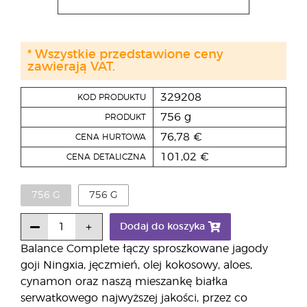
* Wszystkie przedstawione ceny
zawierają VAT.
329208
KOD PRODUKTU
756 g
PRODUKT
76,78 €
CENA HURTOWA
101,02 €
CENA DETALICZNA
756 G
756 G
Dodaj do koszyka
Balance Complete łączy sproszkowane jagody
goji Ningxia, jęczmień, olej kokosowy, aloes,
cynamon oraz naszą mieszankę białka
serwatkowego najwyższej jakości, przez co