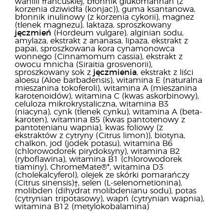
wanilii francuskiej, błonnik glukomannan (z
korzenia dziwidła (konjac)), guma ksantanowa,
błonnik inulinowy (z korzenia cykorii), magnez
(tlenek magnezu), laktaza, sproszkowany
jęczmień
(Hordeum vulgare), alginian sodu,
amylaza, ekstrakt z ananasa, lipaza, ekstrakt z
papai, sproszkowana kora cynamonowca
wonnego (Cinnamomum cassia), ekstrakt z
owocu mnicha (Siraitia grosvenorii),
sproszkowany sok z
jęczmienia
, ekstrakt z liści
aloesu (Aloe barbadensis), witamina E (naturalna
mieszanina tokoferoli), witamina A (mieszanina
karotenoidów), witamina C (kwas askorbinowy),
celuloza mikrokrystaliczna, witamina B3
(niacyna), cynk (tlenek cynku), witamina A (beta-
karoten), witamina B5 (kwas pantotenowy z
pantotenianu wapnia), kwas foliowy (z
ekstraktów z cytryny (Citrus limon)), biotyna,
chalkon, jod (jodek potasu), witamina B6
(chlorowodorek pirydoksyny), witamina B2
(ryboflawina), witamina B1 (chlorowodorek
tiaminy), ChromeMate®*, witamina D3
(cholekalcyferol), olejek ze skórki pomarańczy
(Citrus sinensis)†, selen (L-selenometionina),
molibden (dihydrat molibdenianu sodu), potas
(cytrynian tripotasowy), wapń (cytrynian wapnia),
witamina B12 (metylokobalamina)