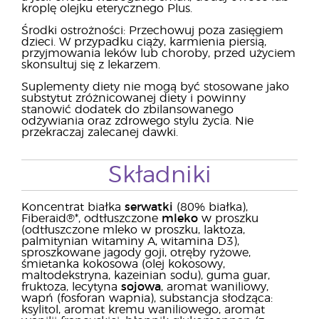
kroplę olejku eterycznego Plus.
Środki ostrożności: Przechowuj poza zasięgiem
dzieci. W przypadku ciąży, karmienia piersią,
przyjmowania leków lub choroby, przed użyciem
skonsultuj się z lekarzem.
Suplementy diety nie mogą być stosowane jako
substytut zróżnicowanej diety i powinny
stanowić dodatek do zbilansowanego
odżywiania oraz zdrowego stylu życia. Nie
przekraczaj zalecanej dawki.
Składniki
Koncentrat białka
serwatki
(80% białka),
Fiberaid®*, odtłuszczone
mleko
w proszku
(odtłuszczone mleko w proszku, laktoza,
palmitynian witaminy A, witamina D3),
sproszkowane jagody goji, otręby ryżowe,
śmietanka kokosowa (olej kokosowy,
maltodekstryna, kazeinian sodu), guma guar,
fruktoza, lecytyna
sojowa
, aromat waniliowy,
wapń (fosforan wapnia), substancja słodząca:
ksylitol, aromat kremu waniliowego, aromat