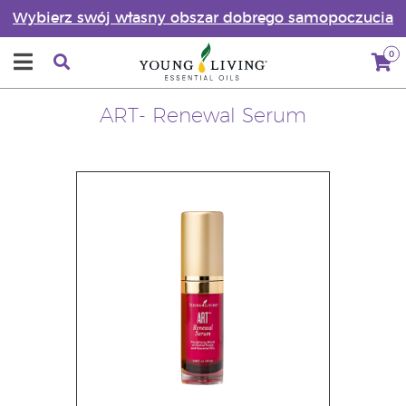
Wybierz swój własny obszar dobrego samopoczucia
0
ART- Renewal Serum