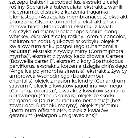
szczepu bakterii Lactobacillus, ekstrakt z całej
rośliny Speranskia tuberculata, ekstrakt z wanilii,
niacynamid, ekstrakt z korzenia traganka
błoniastego (Astragalus membranaceus), ekstrakt
z korzenia Glycine tomentella, ekstrakt z liści
morwy białej (Morus alba), ekstrakt z kwiatu
storczyka odmiany Phalaenopsis shiuh-dong
whiskey, ekstrakt z całej rośliny Torenia concolor,
hialuronian sodu, glukozyd askorbylu, olejek z
kwiatów rumianku pospolitego (Chamomilla
recutita)*, ekstrakt z żywicy mirry (Commiphora
myrrha)*, ekstrakt z żywicy kadzidłowca Cartera
(Boswellia carterii)*, ekstrakt z kory Spatholobus
parviflorus, ekstrakt z korzenia dzięgla chińskiego
(Angelica polymorpha sinensis), ekstrakt z żywicy
ambrowca wschodniego (Liquidambar
orientalis), olejek z nasion kolendry (Coriandrum
sativum)*, olejek z kwiatów jagodlinu wonnego
(Cananga odorata)*, ekstrakt z kwiatów szafranu
uprawnego (Crocus sativus), olejek ze skórki
bergamotki (Citrus aurantium bergamia)* (bez
zawartości furanokumaryny), olejek z jaśminu
(Jasminum officinale)^^, olejek z kwiatów
geranium (Pelargonium graveolens)*.