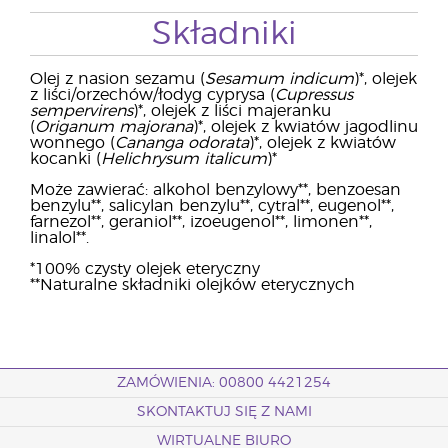
Składniki
Olej z nasion sezamu (
Sesamum indicum
)*, olejek
z liści/orzechów/łodyg cyprysa (
Cupressus
sempervirens
)*, olejek z liści majeranku
(
Origanum majorana
)*, olejek z kwiatów jagodlinu
wonnego (
Cananga odorata
)*, olejek z kwiatów
kocanki (
Helichrysum italicum
)*
Może zawierać: alkohol benzylowy**, benzoesan
benzylu**, salicylan benzylu**, cytral**, eugenol**,
farnezol**, geraniol**, izoeugenol**, limonen**,
linalol**.
*100% czysty olejek eteryczny
**Naturalne składniki olejków eterycznych
ZAMÓWIENIA: 00800 4421254
SKONTAKTUJ SIĘ Z NAMI
WIRTUALNE BIURO