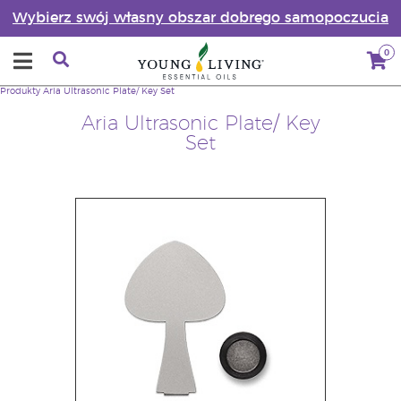
Wybierz swój własny obszar dobrego samopoczucia
0
Produkty
Aria Ultrasonic Plate/ Key Set
Aria Ultrasonic Plate/ Key
Set