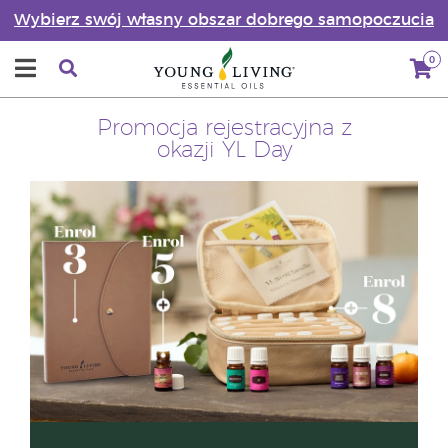
Wybierz swój własny obszar dobrego samopoczucia
0
Promocja rejestracyjna z
okazji YL Day