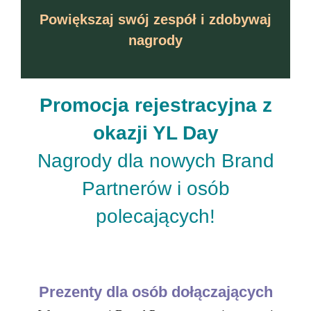
Powiększaj swój zespół i zdobywaj
nagrody
Promocja rejestracyjna z
okazji YL Day
Nagrody dla nowych Brand
Partnerów i osób
polecających!
Prezenty dla osób dołączających