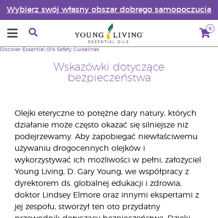
Wybierz swój własny obszar dobrego samopoczucia
0
Discover Essential Oils
Safety Guidelines
Wskazówki dotyczące
bezpieczeństwa
Olejki eteryczne to potężne dary natury, których
działanie może często okazać się silniejsze niż
podejrzewamy. Aby zapobiegać niewłaściwemu
używaniu drogocennych olejków i
wykorzystywać ich możliwości w pełni, założyciel
Young Living, D. Gary Young, we współpracy z
dyrektorem ds. globalnej edukacji i zdrowia,
doktor Lindsey Elmore oraz innymi ekspertami z
jej zespołu, stworzył ten oto przydatny