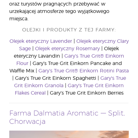
oraz turystów pragnących przebywać w
urzekającej atmosferze tego wyjątkowego
miejsca.
OLEJKI I PRODUKTY Z TEJ FARMY:
Olejek eteryczny Lavender
|
Olejek eteryczny Clary
Sage
|
Olejek eteryczny Rosemary
| Olejek
eteryczny Lavandin |
Gary’s True Grit® Einkorn
Flour
| Gary’s True Grit Einkorn Pancake and
Waffle Mix |
Gary’s True Grit® Einkorn Rotini Pasta
| Gary’s True Grit Einkorn Spaghetti |
Gary's True
Grit Einkorn Granola
|
Gary's True Grit Einkorn
Flakes Cereal
| Gary’s True Grit Einkorn Berries
Farma Dalmatia Aromatic — Split,
Chorwacja