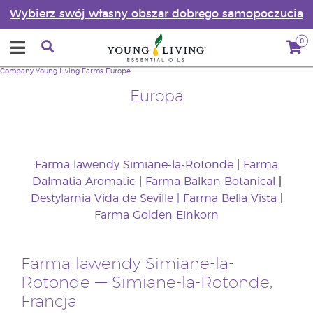
Wybierz swój własny obszar dobrego samopoczucia
0
Company
Young Living Farms
Europe
Europa
Farma lawendy Simiane-la-Rotonde
|
Farma
Dalmatia Aromatic
|
Farma
Balkan Botanical
|
Destylarnia Vida de Seville
|
Farma Bella Vista
|
Farma Golden Einkorn
Farma lawendy Simiane-la-
Rotonde — Simiane-la-Rotonde,
Francja