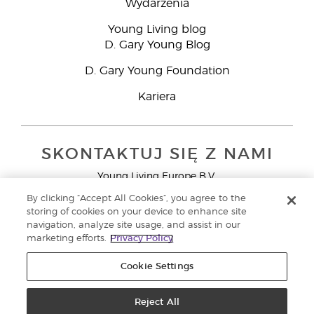
Wydarzenia
Young Living blog
D. Gary Young Blog
D. Gary Young Foundation
Kariera
SKONTAKTUJ SIĘ Z NAMI
Young Living Europe B.V.
Peizerweg 97
By clicking “Accept All Cookies”, you agree to the
9727 AJ Groningen
storing of cookies on your device to enhance site
Holandia
navigation, analyze site usage, and assist in our
marketing efforts.
Privacy Policy
Young Living Europe Ltd - Europejska siedziba
główna:+44 (0) 20 3935 9000
Cookie Settings
Copyright © 2021 Young Living Essential Oils. Wszystkie prawa
zastrzeżone. |
Reject All
Polityka prywatności