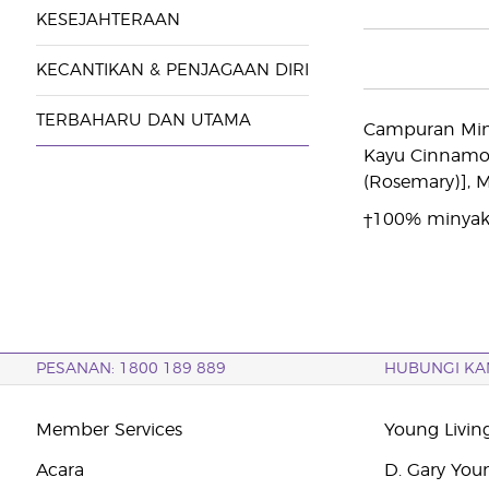
KESEJAHTERAAN
KECANTIKAN & PENJAGAAN DIRI
TERBAHARU DAN UTAMA
Campuran Minya
Kayu Cinnamom
(Rosemary)], M
†100% minyak 
PESANAN: 1800 189 889
HUBUNGI KA
Member Services
Young Livin
Acara
D. Gary You