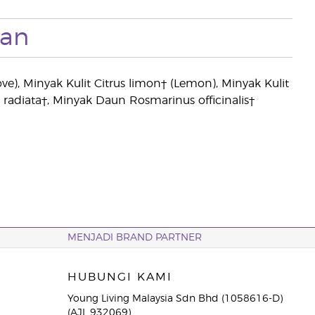
an
e), Minyak Kulit Citrus limon† (Lemon), Minyak Kulit
diata†, Minyak Daun Rosmarinus officinalis†
MENJADI BRAND PARTNER
HUBUNGI KAMI
Young Living Malaysia Sdn Bhd (1058616-D)
(AJL 932069)