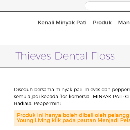
Kenali Minyak Pati
Produk
Manf
Minyak Urut dan Minyak Pembawa
Thieves Dental Floss
Diseduh bersama minyak pati Thieves dan peppermin
semula jadi kepada flos komersial. MINYAK PATI: 
Radiata, Peppermint
Produk ini hanya boleh dibeli oleh pelang
Young Living klik pada pautan Menjadi Pel