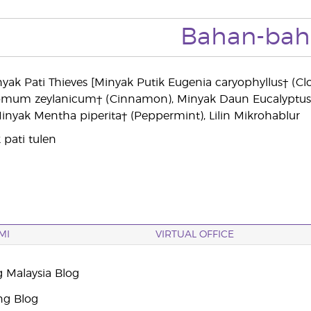
Bahan-bah
k Pati Thieves [Minyak Putik Eugenia caryophyllus† (Clov
um zeylanicum† (Cinnamon), Minyak Daun Eucalyptus ra
inyak Mentha piperita† (Peppermint), Lilin Mikrohablur
pati tulen
MI
VIRTUAL OFFICE
g Malaysia Blog
ng Blog