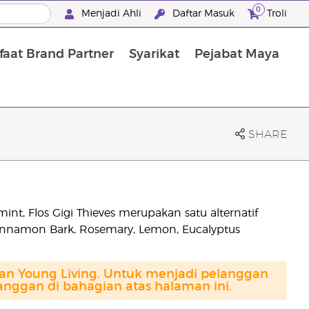
0
Menjadi Ahli
Daftar Masuk
Troli
aat Brand Partner
Syarikat
Pejabat Maya
Mandian, Penjagaan Tubuh dan Rambut
SHARE
t, Flos Gigi Thieves merupakan satu alternatif
Cinnamon Bark, Rosemary, Lemon, Eucalyptus
gan Young Living. Untuk menjadi pelanggan
anggan di bahagian atas halaman ini.