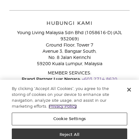
HUBUNGI KAMI
Young Living Malaysia Sdn Bhd (1058616-D) (AJL
932069)
Ground Floor, Tower 7
Avenue 3, Bangsar South,
No. 8 Jalan Kerinchi
59200 Kuala Lumpur, Malaysia
MEMBER SERVICES:
Brand Partner Luar Negara:
+603 2714 8620
Talian Bebas Tol:
1800 189 889
By clicking “Accept All Cookies”, you agree to the
WhatsApp:
+60 15 4600 0691
storing of cookies on your device to enhance site
navigation, analyze site usage, and assist in our
marketing efforts.
Privacy Policy
Cookie Settings
Reject All