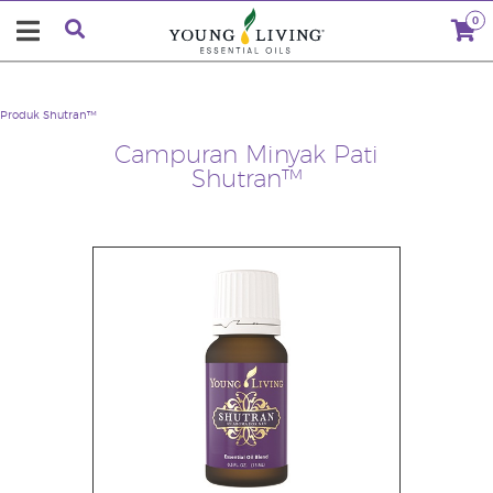
0
Produk
Shutran™
Campuran Minyak Pati
Shutran™