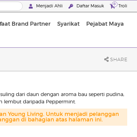
0
Menjadi Ahli
Daftar Masuk
Troli
aat Brand Partner
Syarikat
Pejabat Maya
Mandian, Penjagaan Tubuh dan Rambut
SHARE
suling dari daun dengan aroma bau seperti pudina,
h lembut daripada Peppermint.
gan Young Living. Untuk menjadi pelanggan
anggan di bahagian atas halaman ini.