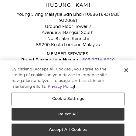
HUBUNGI KAMI
Young Living Malaysia Sdn Bhd (1058616-D) (AJL
932069)
Ground Floor, Tower 7
Avenue 3, Bangsar South,
No. 8 Jalan Kerinchi
59200 Kuala Lumpur, Malaysia
MEMBER SERVICES:
Brand Partner Luar Negara:
+603 2714 8620
Talian Bebas Tol:
1800 189 889
By clicking “Accept All Cookies”, you agree to the
WhatsApp:
+60 15 4600 0691
storing of cookies on your device to enhance site
navigation, analyze site usage, and assist in our
marketing efforts.
Privacy Policy
Cookie Settings
Reject All
Copyright © 2026 Young Living Essential Oils. Hak cipta terpelihara |
Dasar Privasi
Accept All Cookies