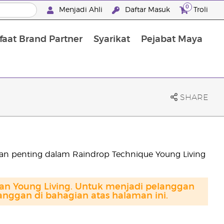
0
Menjadi Ahli
Daftar Masuk
Troli
aat Brand Partner
Syarikat
Pejabat Maya
Mandian, Penjagaan Tubuh dan Rambut
SHARE
an penting dalam Raindrop Technique Young Living
gan Young Living. Untuk menjadi pelanggan
anggan di bahagian atas halaman ini.