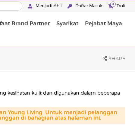
0
Menjadi Ahli
Daftar Masuk
Troli
aat Brand Partner
Syarikat
Pejabat Maya
Mandian, Penjagaan Tubuh dan Rambut
SHARE
ng kesihatan kulit dan digunakan dalam beberapa
gan Young Living. Untuk menjadi pelanggan
anggan di bahagian atas halaman ini.