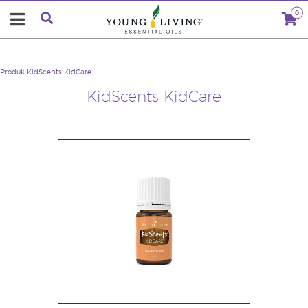
0
Produk
KidScents KidCare
KidScents KidCare