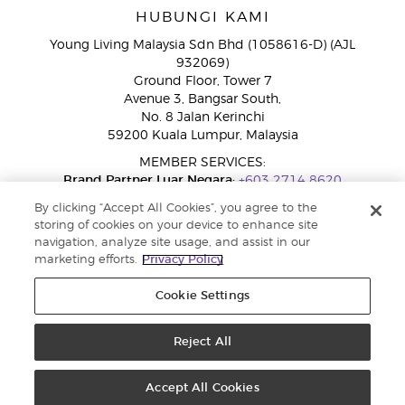
HUBUNGI KAMI
Young Living Malaysia Sdn Bhd (1058616-D) (AJL
932069)
Ground Floor, Tower 7
Avenue 3, Bangsar South,
No. 8 Jalan Kerinchi
59200 Kuala Lumpur, Malaysia
MEMBER SERVICES:
Brand Partner Luar Negara:
+603 2714 8620
Talian Bebas Tol:
1800 189 889
By clicking “Accept All Cookies”, you agree to the
WhatsApp:
+60 15 4600 0691
storing of cookies on your device to enhance site
navigation, analyze site usage, and assist in our
marketing efforts.
Privacy Policy
Cookie Settings
Reject All
Copyright © 2026 Young Living Essential Oils. Hak cipta terpelihara |
Dasar Privasi
Accept All Cookies