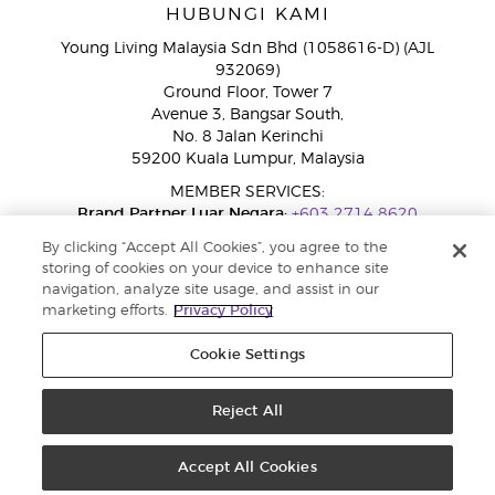
HUBUNGI KAMI
Young Living Malaysia Sdn Bhd (1058616-D) (AJL
932069)
Ground Floor, Tower 7
Avenue 3, Bangsar South,
No. 8 Jalan Kerinchi
59200 Kuala Lumpur, Malaysia
MEMBER SERVICES:
Brand Partner Luar Negara:
+603 2714 8620
Talian Bebas Tol:
1800 189 889
By clicking “Accept All Cookies”, you agree to the
WhatsApp:
+60 15 4600 0691
storing of cookies on your device to enhance site
navigation, analyze site usage, and assist in our
marketing efforts.
Privacy Policy
Cookie Settings
Reject All
Copyright © 2026 Young Living Essential Oils. Hak cipta terpelihara |
Dasar Privasi
Accept All Cookies