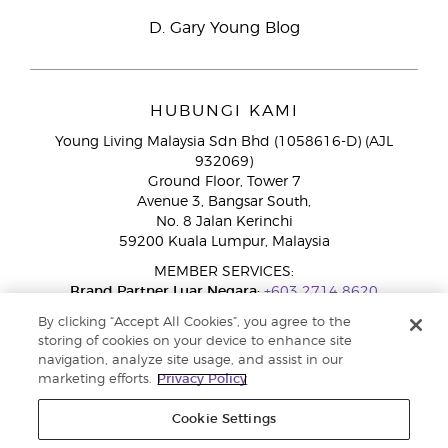
D. Gary Young Blog
HUBUNGI KAMI
Young Living Malaysia Sdn Bhd (1058616-D) (AJL
932069)
Ground Floor, Tower 7
Avenue 3, Bangsar South,
No. 8 Jalan Kerinchi
59200 Kuala Lumpur, Malaysia
MEMBER SERVICES:
Brand Partner Luar Negara:
+603 2714 8620
Talian Bebas Tol:
1800 189 889
By clicking “Accept All Cookies”, you agree to the
WhatsApp:
+60 15 4600 0691
storing of cookies on your device to enhance site
navigation, analyze site usage, and assist in our
marketing efforts.
Privacy Policy
Cookie Settings