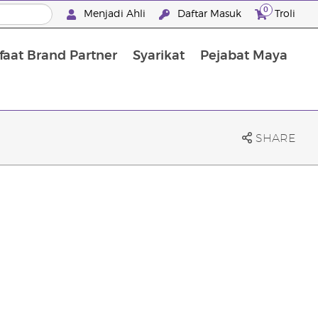
0
Menjadi Ahli
Daftar Masuk
Troli
aat Brand Partner
Syarikat
Pejabat Maya
Mandian, Penjagaan Tubuh dan Rambut
SHARE