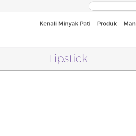
Kenali Minyak Pati
Produk
Manf
Minyak Urut dan Minyak Pembawa
Lipstick