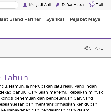
0
Menjadi Ahli
Daftar Masuk
Troli
aat Brand Partner
Syarikat
Pejabat Maya
Mandian, Penjagaan Tubuh dan Rambut
SHARE
0 Tahun
du. Namun, ia merupakan satu realiti yang indah
a dekad dahulu, Gary telah menemui kebaikan minyak
berkongsi penemuan dan pengetahuan Gary yang
 kesejahteraan dan mentransformasikan kehidupan
t keusahawanan dan pengalaman Mary dalam