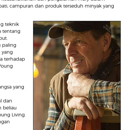
pati, campuran dan produk terseduh minyak yang
g teknik
 tentang
but.
 paling
, yang
ya terhadap
 Young
angsa yang
l dan
n beliau
ung Living.
ngan