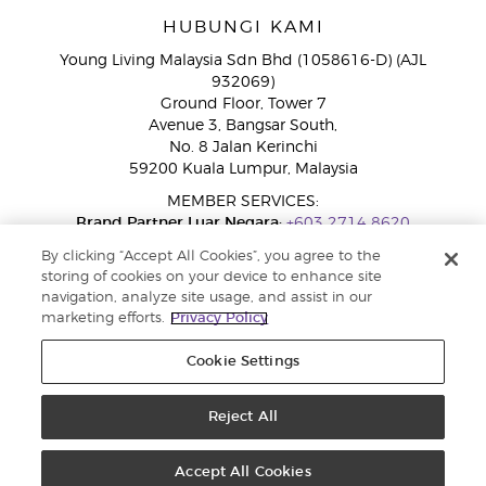
HUBUNGI KAMI
Young Living Malaysia Sdn Bhd (1058616-D) (AJL
932069)
Ground Floor, Tower 7
Avenue 3, Bangsar South,
No. 8 Jalan Kerinchi
59200 Kuala Lumpur, Malaysia
MEMBER SERVICES:
Brand Partner Luar Negara:
+603 2714 8620
Talian Bebas Tol:
1800 189 889
By clicking “Accept All Cookies”, you agree to the
WhatsApp:
+60 15 4600 0691
storing of cookies on your device to enhance site
navigation, analyze site usage, and assist in our
marketing efforts.
Privacy Policy
Cookie Settings
Reject All
Copyright © 2026 Young Living Essential Oils. Hak cipta terpelihara |
Dasar Privasi
Accept All Cookies