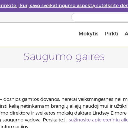
irinkite į kurį savo sveikatingumo aspektą sutelksite dė
Mokytis
Pirkti
A
Apie eterinių aliejų garintuvus
Paskutinė galimybė įsi
Saugumo gairės
jai – dosnios gamtos dovanos, neretai veiksmingesnės nei 
rsti kelią netinkamam brangių aliejų naudojimui ir užtik
etimo direktore ir sveikatos mokslų daktare Lindsey Elmore 
ų saugumo vadovą. Perskaitę jį,
sužinosite apie eterinių a
 informacijos.