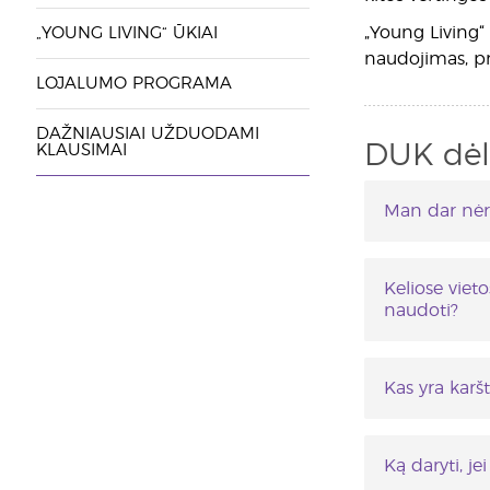
„Young Living“ 
„YOUNG LIVING“ ŪKIAI
naudojimas, pri
LOJALUMO PROGRAMA
DAŽNIAUSIAI UŽDUODAMI
DUK dėl
KLAUSIMAI
Man dar nėra
Ant kiekvien
skirtis paga
Keliose vieto
naudoti?
Bazinis aliej
augalinio ali
Kas yra karšt
patogu tepti
Karšti aliej
aliejaus liku
pirmiausia t
produktų (pe
Ką daryti, j
Stebėkite 1–2
tiršto klam