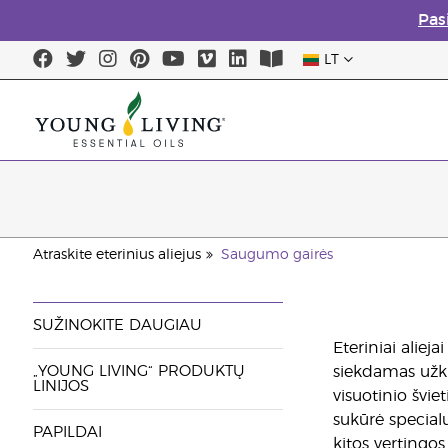
Pas
LT
Atraskite eterinius aliejus
Saugumo gairės
SUŽINOKITE DAUGIAU
Eteriniai alie
„YOUNG LIVING“ PRODUKTŲ
siekdamas užki
LINIJOS
visuotinio švi
sukūrė special
PAPILDAI
kitos vertingos