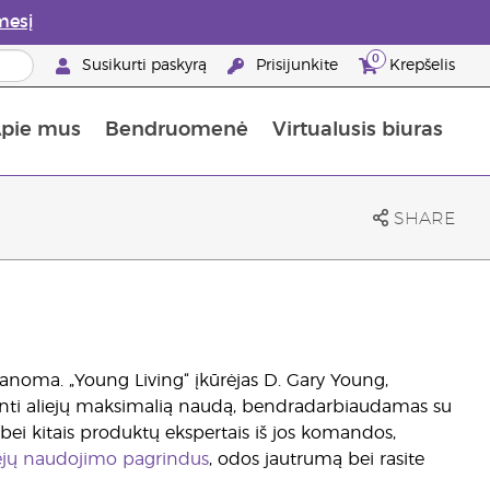
mesį
0
Susikurti paskyrą
Prisijunkite
Krepšelis
pie mus
Bendruomenė
Virtualusis biuras
gyti: 50% nuolaida odos priežiūros produktams
Informacija apie maistines medžiagas
„Young Living“ maisto papildų vadovas
Kaip naudoti eterinius aliejus
„Young Living“ narystės privalumai
SHARE
manoma. „Young Living“ įkūrėjas D. Gary Young,
rinti aliejų maksimalią naudą, bendradarbiaudamas su
bei kitais produktų ekspertais iš jos komandos,
liejų naudojimo pagrindus
, odos jautrumą bei rasite