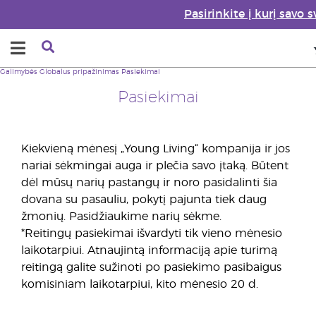
Pasirinkite į kurį savo
Galimybės
Globalus pripažinimas
Pasiekimai
Pasiekimai
Kiekvieną mėnesį „Young Living“ kompanija ir jos
nariai sėkmingai auga ir plečia savo įtaką. Būtent
dėl mūsų narių pastangų ir noro pasidalinti šia
dovana su pasauliu, pokytį pajunta tiek daug
žmonių. Pasidžiaukime narių sėkme.
*Reitingų pasiekimai išvardyti tik vieno mėnesio
laikotarpiui. Atnaujintą informaciją apie turimą
reitingą galite sužinoti po pasiekimo pasibaigus
komisiniam laikotarpiui, kito mėnesio 20 d.