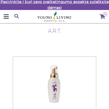
Pasirinkite į kurį savo sveikatingumo aspektą sutelksite
dėmesį
0
A.R.T.