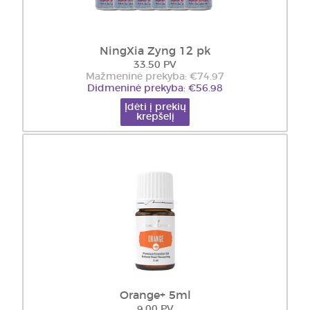
NingXia Zyng 12 pk
33.50 PV
Mažmeninė prekyba: €74.97
Didmeninė prekyba: €56.98
Įdėti į prekių
krepšelį
Orange+ 5ml
9.00 PV