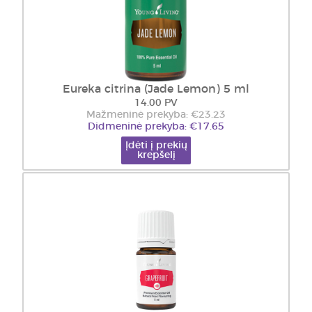
Eureka citrina (Jade Lemon) 5 ml
14.00 PV
Mažmeninė prekyba: €23.23
Didmeninė prekyba: €17.65
Įdėti į prekių
krepšelį