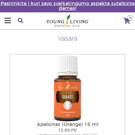
Pasirinkite į kurį savo sveikatingumo aspektą sutelksite
dėmesį
0
Vasara
Apelsinas (Orange) 15 ml
15.00 PV