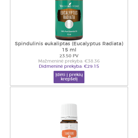
Spindulinis eukaliptas (Eucalyptus Radiata)
15 ml
23.50 PV
Mažmeninė prekyba: €38.36
Didmeninė prekyba: €29.15
Įdėti į prekių
krepšelį