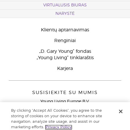
VIRTUALUSIS BIURAS
NARYSTĖ
Klientų aptarnavimas
Renginiai
„D. Gary Young“ fondas
„Young Living“ tinklaraštis
Karjera
SUSISIEKITE SU MUMIS
Young Living Europe B.V.
Peizerweg 97
By clicking “Accept All Cookies”, you agree to the
9727 AJ Groningen
storing of cookies on your device to enhance site
Netherlands
navigation, analyze site usage, and assist in our
marketing efforts.
Privacy Policy
Klientų aptarnavimas (nemokami skambučiai iš laidinių