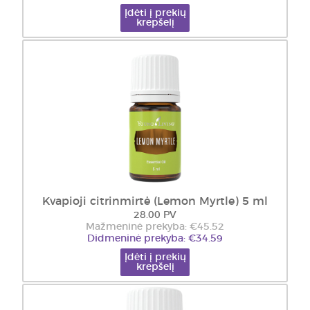
Įdėti į prekių
krepšelį
Kvapioji citrinmirtė (Lemon Myrtle) 5 ml
28.00 PV
Mažmeninė prekyba: €45.52
Didmeninė prekyba: €34.59
Įdėti į prekių
krepšelį